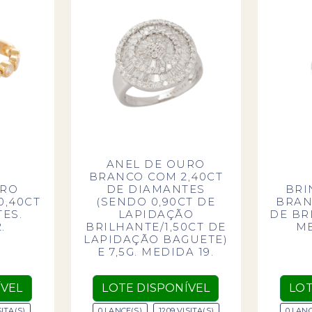
ANEL DE OURO
BRANCO COM 2,40CT
URO
DE DIAMANTES
BRI
0,40CT
(SENDO 0,90CT DE
BRAN
ES.
LAPIDAÇÃO
DE BRI
.
BRILHANTE/1,50CT DE
ME
LAPIDAÇÃO BAGUETE)
E 7,5G. MEDIDA 19.
ÍVEL
LOTE DISPONÍVEL
LOT
SITA(S)
0 LANCE(S)
1209 VISITA(S)
0 LANC