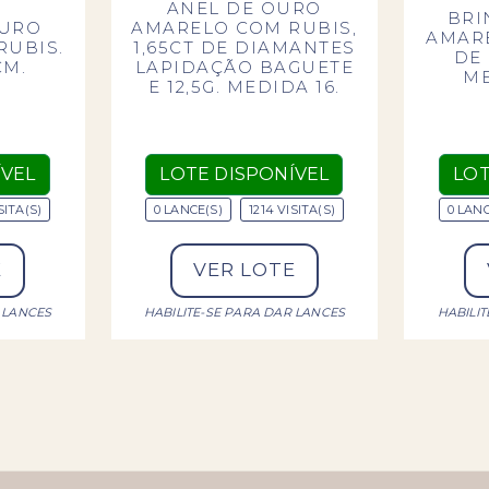
ANEL DE OURO
BRI
OURO
AMARELO COM RUBIS,
AMARE
RUBIS.
1,65CT DE DIAMANTES
DE
CM.
LAPIDAÇÃO BAGUETE
ME
E 12,5G. MEDIDA 16.
ÍVEL
LOTE DISPONÍVEL
LOT
SITA(S)
0 LANCE(S)
1214 VISITA(S)
0 LANC
E
VER LOTE
 LANCES
HABILITE-SE PARA DAR LANCES
HABILI