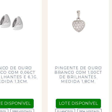
NCO DE OURO
PINGENTE DE OURO
CO COM 0,06CT
BRANCO COM 1,00CT
LHANTES E 6,1G.
DE BRILHANTES.
DIDA 1,3CM.
MEDIDA 1,8CM.
E DISPONÍVEL
LOTE DISPONÍVEL
E(S)
1095 VISITA(S)
0 LANCE(S)
1004 VISITA(S)