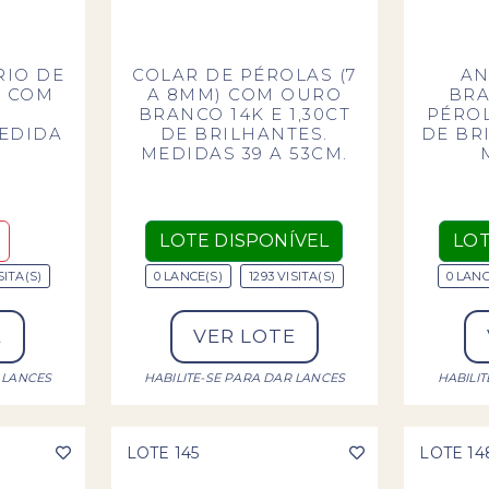
RIO DE
COLAR DE PÉROLAS (7
AN
 COM
A 8MM) COM OURO
BRA
E
BRANCO 14K E 1,30CT
PÉROL
MEDIDA
DE BRILHANTES.
DE BRI
MEDIDAS 39 A 53CM.
LOTE DISPONÍVEL
LOT
SITA(S)
0 LANCE(S)
1293 VISITA(S)
0 LANC
E
VER LOTE
 LANCES
HABILITE-SE PARA DAR LANCES
HABILI
LOTE 145
LOTE 14