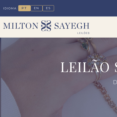
PT
EN
ES
IDIOMA:
LEILÃO
D