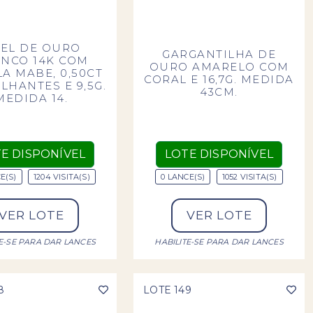
EL DE OURO
GARGANTILHA DE
NCO 14K COM
OURO AMARELO COM
A MABE, 0,50CT
CORAL E 16,7G. MEDIDA
LHANTES E 9,5G.
43CM.
MEDIDA 14.
E DISPONÍVEL
LOTE DISPONÍVEL
E(S)
1204 VISITA(S)
0 LANCE(S)
1052 VISITA(S)
VER LOTE
VER LOTE
TE-SE PARA DAR LANCES
HABILITE-SE PARA DAR LANCES
8
LOTE 149