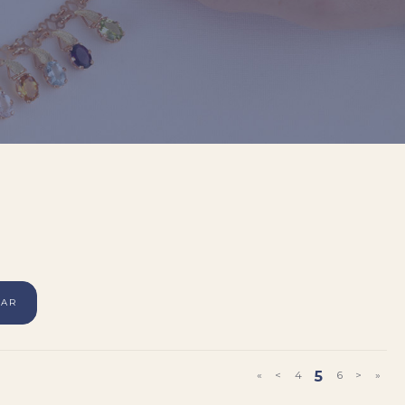
RAR
«
<
4
5
6
>
»