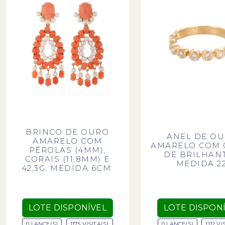
BRINCO DE OURO
ANEL DE O
AMARELO COM
AMARELO COM 
PÉROLAS (4MM),
DE BRILHANT
CORAIS (11,8MM) E
MEDIDA 22
42,3G. MEDIDA 6CM.
LOTE DISPONÍVEL
LOTE DISPON
0 LANCE(S)
1175 VISITA(S)
0 LANCE(S)
1112 VI