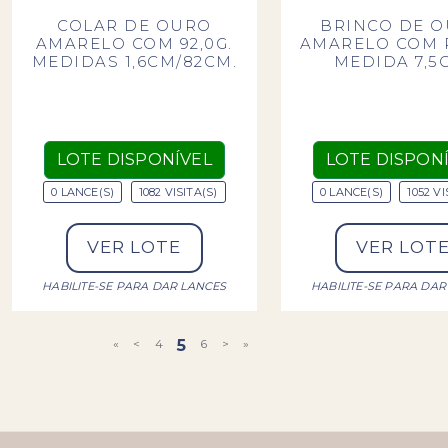
COLAR DE OURO
BRINCO DE 
AMARELO COM 92,0G.
AMARELO COM 
MEDIDAS 1,6CM/82CM.
MEDIDA 7,5
LOTE DISPONÍVEL
LOTE DISPON
0 LANCE(S)
1082 VISITA(S)
0 LANCE(S)
1052 VI
VER LOTE
VER LOT
HABILITE-SE PARA DAR LANCES
HABILITE-SE PARA DAR
«
<
4
5
6
>
»