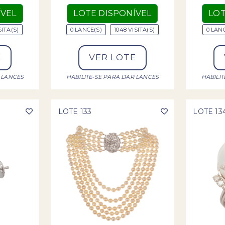
ÍVEL
LOTE DISPONÍVEL
LOT
SITA(S)
0 LANCE(S)
1048 VISITA(S)
0 LAN
E
VER LOTE
 LANCES
HABILITE-SE PARA DAR LANCES
HABILI
LOTE 133
LOTE 13